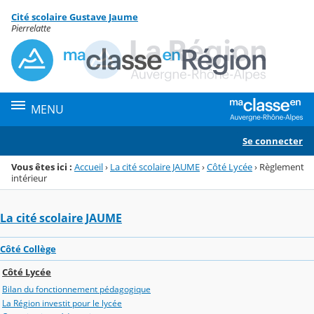
Panneau de gestion des cookies
Cité scolaire Gustave Jaume
Menu de la rubrique
Contenu
Pierrelatte
MENU
Se connecter
Vous êtes ici :
Accueil
›
La cité scolaire JAUME
›
Côté Lycée
›
Règlement
intérieur
La cité scolaire JAUME
Côté Collège
Côté Lycée
Bilan du fonctionnement pédagogique
La Région investit pour le lycée