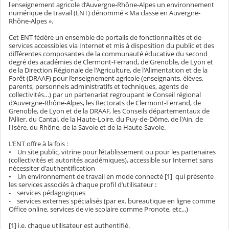
l'enseignement agricole d’Auvergne-Rhône-Alpes un environnement
numérique de travail (ENT) dénommé « Ma classe en Auvergne-
Rhône-Alpes ».
Cet ENT fédère un ensemble de portails de fonctionnalités et de
services accessibles via Internet et mis à disposition du public et des
différentes composantes de la communauté éducative du second
degré des académies de Clermont-Ferrand, de Grenoble, de Lyon et
de la Direction Régionale de l'Agriculture, de l'Alimentation et de la
Forêt (DRAAF) pour l’enseignement agricole (enseignants, élèves,
parents, personnels administratifs et techniques, agents de
collectivités…) par un partenariat regroupant le Conseil régional
d’Auvergne-Rhône-Alpes, les Rectorats de Clermont-Ferrand, de
Grenoble, de Lyon et de la DRAAF, les Conseils départementaux de
l’Allier, du Cantal, de la Haute-Loire, du Puy-de-Dôme, de l'Ain, de
l'Isère, du Rhône, de la Savoie et de la Haute-Savoie.
L’ENT offre à la fois :
• Un site public, vitrine pour l’établissement ou pour les partenaires
(collectivités et autorités académiques), accessible sur Internet sans
nécessiter d'authentification
• Un environnement de travail en mode connecté [1] qui présente
les services associés à chaque profil d’utilisateur :
- services pédagogiques
- services externes spécialisés (par ex. bureautique en ligne comme
Office online, services de vie scolaire comme Pronote, etc...)
[1] i.e. chaque utilisateur est authentifié.