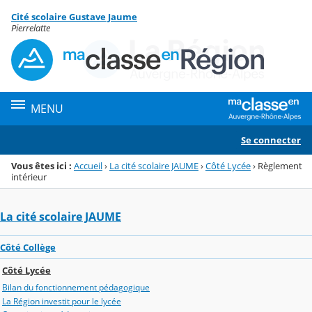
Panneau de gestion des cookies
Cité scolaire Gustave Jaume
Menu de la rubrique
Contenu
Pierrelatte
MENU
Se connecter
Vous êtes ici :
Accueil
›
La cité scolaire JAUME
›
Côté Lycée
›
Règlement
intérieur
La cité scolaire JAUME
Côté Collège
Côté Lycée
Bilan du fonctionnement pédagogique
La Région investit pour le lycée