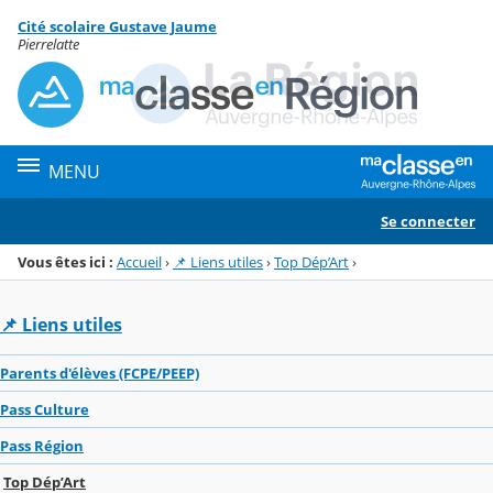
Panneau de gestion des cookies
Cité scolaire Gustave Jaume
Menu de la rubrique
Contenu
Pierrelatte
MENU
Se connecter
Vous êtes ici :
Accueil
›
📌 Liens utiles
›
Top Dép’Art
›
📌 Liens utiles
Parents d'élèves (FCPE/PEEP)
Pass Culture
Pass Région
Top Dép’Art