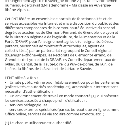
l'enseignement agricole d’Auvergne-Rhône-Alpes un environnement
numérique de travail (ENT) dénommé « Ma classe en Auvergne-
Rhône-Alpes ».
Cet ENT fédère un ensemble de portails de fonctionnalités et de
services accessibles via Internet et mis à disposition du public et des
différentes composantes de la communauté éducative du second
degré des académies de Clermont-Ferrand, de Grenoble, de Lyon et
de la Direction Régionale de l'Agriculture, de l'Alimentation et de la
Forêt (DRAAF) pour l’enseignement agricole (enseignants, élèves,
parents, personnels administratifs et techniques, agents de
collectivités…) par un partenariat regroupant le Conseil régional
d’Auvergne-Rhône-Alpes, les Rectorats de Clermont-Ferrand, de
Grenoble, de Lyon et de la DRAAF, les Conseils départementaux de
l’Allier, du Cantal, de la Haute-Loire, du Puy-de-Dôme, de l'Ain, de
l'Isère, du Rhône, de la Savoie et de la Haute-Savoie.
L’ENT offre à la fois :
• Un site public, vitrine pour l’établissement ou pour les partenaires
(collectivités et autorités académiques), accessible sur Internet sans
nécessiter d'authentification
• Un environnement de travail en mode connecté [1] qui présente
les services associés à chaque profil d’utilisateur :
- services pédagogiques
- services externes spécialisés (par ex. bureautique en ligne comme
Office online, services de vie scolaire comme Pronote, etc...)
[1] i.e. chaque utilisateur est authentifié.