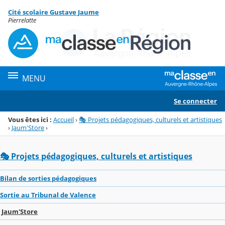
Panneau de gestion des cookies
Cité scolaire Gustave Jaume
Menu de la rubrique
Contenu
Pierrelatte
MENU
Se connecter
Vous êtes ici :
Accueil
›
🎭 Projets pédagogiques, culturels et artistiques
›
Jaum'Store
›
🎭 Projets pédagogiques, culturels et artistiques
Bilan de sorties pédagogiques
Sortie au Tribunal de Valence
Jaum'Store