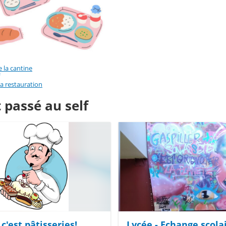
 la cantine
 la restauration
t passé au self
 c'est pâtisseries!
Lycée - Echange scola