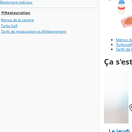
Règlement intérieur
🍴Restauration
Menus de la cantine
Turbo Self
Tarifs de restauration et d’hébergement
Menus de
Turboself
Tarifs de
Ça s'es
Le jeudi,