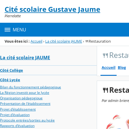
Panneau de gestion des cookies
Cité scolaire Gustave Jaume
Menu de la rubrique
Contenu
Pierrelatte
MENU
Vous êtes ici :
Accueil
›
La cité scolaire JAUME
›
🍴Restauration
🍴Resta
La cité scolaire JAUME
Accueil
Blog
Côté Collège
Côté Lycée
Bilan du fonctionnement pédagogique
🍴Rest
La Région investit pour le lycée
Organisation pédagogique
Par admin briere
Présentation de l'établissement
Projet d'établissement
Projet d'évaluation
Protocole entrées/sorties au lycée
Rapports d'évaluation