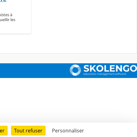
istes à
eillir les
er
Tout refuser
Personnaliser