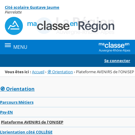
Panneau de gestion des cookies
Cité scolaire Gustave Jaume
Menu de la rubrique
Contenu
Pierrelatte
MENU
Se connecter
Vous êtes ici :
Accueil
›
🧭 Orientation
›
Plateforme AVENIRS de l'ONISEP
🧭 Orientation
Parcours Métiers
Psy-EN
Plateforme AVENIRS de l'ONISEP
L'orientation côté COLLÈGE