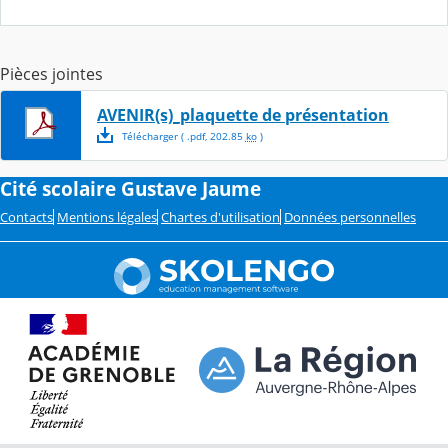
Pièces jointes
AVENIR(s)_plaquette de présentation
Télécharger
( .
pdf
,
202.85
ko
)
Cité scolaire Gustave Jaume
Contacts
Mentions légales
Chartes d'utilisation
Données personnelles