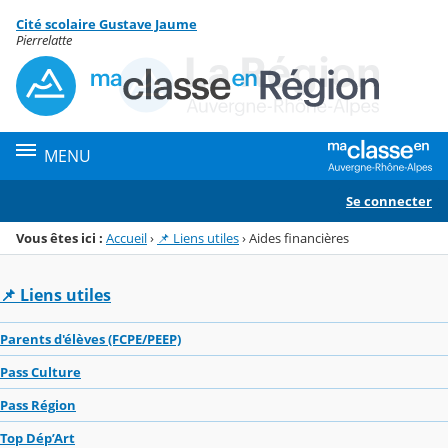
Panneau de gestion des cookies
Cité scolaire Gustave Jaume
Menu de la rubrique
Contenu
Pierrelatte
MENU
Se connecter
Vous êtes ici :
Accueil
›
📌 Liens utiles
›
Aides financières
📌 Liens utiles
Parents d'élèves (FCPE/PEEP)
Pass Culture
Pass Région
Top Dép’Art