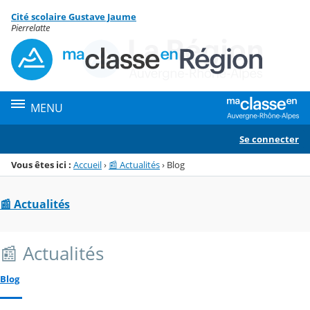
Panneau de gestion des cookies
Cité scolaire Gustave Jaume
Menu de la rubrique
Contenu
Pierrelatte
MENU
Se connecter
Vous êtes ici :
Accueil
›
📰 Actualités
›
Blog
📰 Actualités
📰 Actualités
Blog