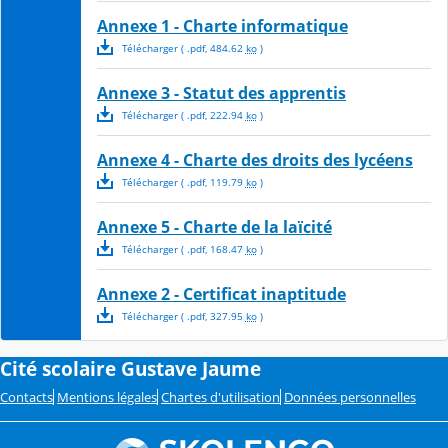
Annexe 1 - Charte informatique
Télécharger
( .
pdf
,
484.62
ko
)
Annexe 3 - Statut des apprentis
Télécharger
( .
pdf
,
222.94
ko
)
Annexe 4 - Charte des droits des lycéens
Télécharger
( .
pdf
,
119.79
ko
)
Annexe 5 - Charte de la laïcité
Télécharger
( .
pdf
,
168.47
ko
)
Annexe 2 - Certificat inaptitude
Télécharger
( .
pdf
,
327.95
ko
)
Cité scolaire Gustave Jaume
Contacts
Mentions légales
Chartes d'utilisation
Données personnelles