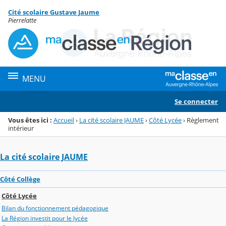
Panneau de gestion des cookies
Cité scolaire Gustave Jaume
Menu de la rubrique
Contenu
Pierrelatte
MENU
Se connecter
Vous êtes ici :
Accueil
›
La cité scolaire JAUME
›
Côté Lycée
›
Règlement
intérieur
La cité scolaire JAUME
Côté Collège
Côté Lycée
Bilan du fonctionnement pédagogique
La Région investit pour le lycée