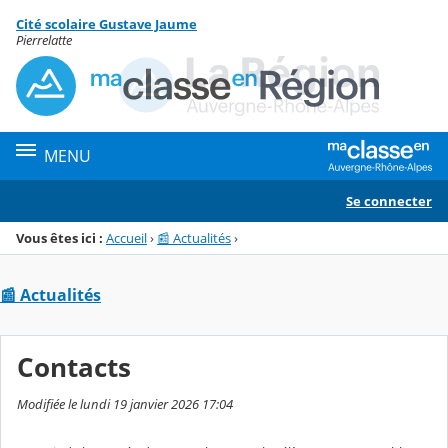
Panneau de gestion des cookies
Cité scolaire Gustave Jaume
Menu de la rubrique
Contenu
Pierrelatte
MENU
Se connecter
Vous êtes ici :
Accueil
›
📰 Actualités
›
📰 Actualités
Contacts
Modifiée le lundi 19 janvier 2026 17:04