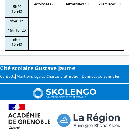
Secondes GT
Terminales GT
Premières GT
T
15h20-
15h40
15h40-16h
16h-16h20
16h20-
16h40
Cité scolaire Gustave Jaume
Contacts
Mentions légales
Chartes d'utilisation
Données personnelles