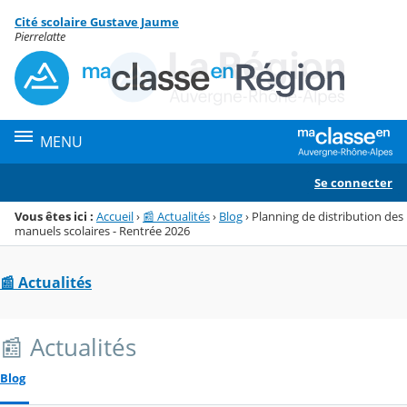
Panneau de gestion des cookies
Cité scolaire Gustave Jaume
Menu de la rubrique
Contenu
Pierrelatte
MENU
Se connecter
Vous êtes ici :
Accueil
›
📰 Actualités
›
Blog
›
Planning de distribution des
manuels scolaires - Rentrée 2026
📰 Actualités
📰 Actualités
Blog