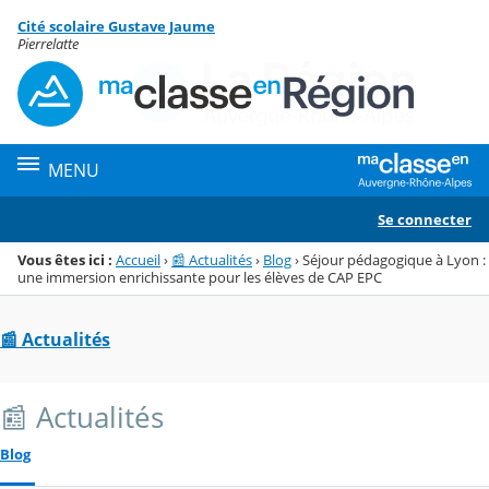
Panneau de gestion des cookies
Cité scolaire Gustave Jaume
Menu de la rubrique
Contenu
Pierrelatte
MENU
Se connecter
Vous êtes ici :
Accueil
›
📰 Actualités
›
Blog
›
Séjour pédagogique à Lyon :
une immersion enrichissante pour les élèves de CAP EPC
📰 Actualités
📰 Actualités
Blog