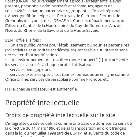
Forêt (DRAAF) pour l’enseignement agricole (enseignants, élèves,
parents, personnels administratifs et techniques, agents de
collectivités…) par un partenariat regroupant le Conseil régional
d’Auvergne-Rhône-Alpes, les Rectorats de Clermont-Ferrand, de
Grenoble, de Lyon et de la DRAAF, les Conseils départementaux de
l’Allier, du Cantal, de la Haute-Loire, du Puy-de-Dôme, de l'Ain, de
l'Isère, du Rhône, de la Savoie et de la Haute-Savoie.
L’ENT offre à la fois :
• Un site public, vitrine pour l’établissement ou pour les partenaires
(collectivités et autorités académiques), accessible sur Internet sans
nécessiter d'authentification
• Un environnement de travail en mode connecté [1] qui présente
les services associés à chaque profil d’utilisateur :
- services pédagogiques
- services externes spécialisés (par ex. bureautique en ligne comme
Office online, services de vie scolaire comme Pronote, etc...)
[1] i.e. chaque utilisateur est authentifié.
Propriété intellectuelle
Droits de propriété intellectuelle sur le site
L'intégralité du site se définit comme une base de données au sens de
la directive du 11 mars 1996 et de sa transposition en droit français
dans la loi du 1er juillet 1998 (article L 341-1 et suivants du code de