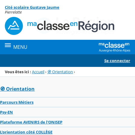
Panneau de gestion des cookies
Cité scolaire Gustave Jaume
Menu de la rubrique
Contenu
Pierrelatte
MENU
Se connecter
Vous êtes ici :
Accueil
›
🧭 Orientation
›
🧭 Orientation
Parcours Métiers
Psy-EN
Plateforme AVENIRS de l'ONISEP
L'orientation côté COLLÈGE